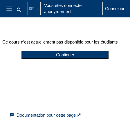
Passer au contenu principal
Vous êtes connecté
Connexion
anonymement
Activer/désactiver la saisie de recherche
Panneau latéral
Ce cours n’est actuellement pas disponible pour les étudiants
Continuer
Documentation pour cette page