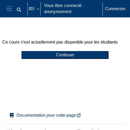
Passer au contenu principal
Vous êtes connecté
Connexion
anonymement
Activer/désactiver la saisie de recherche
Panneau latéral
Ce cours n’est actuellement pas disponible pour les étudiants
Continuer
Documentation pour cette page