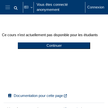
Passer au contenu principal
Vous êtes connecté
Connexion
anonymement
Activer/désactiver la saisie de recherche
Panneau latéral
Ce cours n’est actuellement pas disponible pour les étudiants
Continuer
Documentation pour cette page