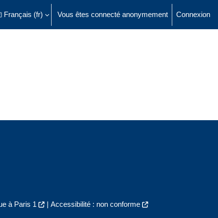
Français ‎(fr)‎
Vous êtes connecté anonymement
Connexion
ésactiver la saisie de recherche
e à Paris 1
|
Accessibilité : non conforme