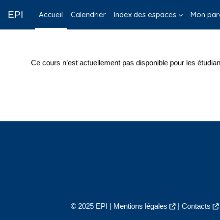
Passer au contenu principal
EPI
Accueil
Calendrier
Index des espaces
Mon par
Ce cours n’est actuellement pas disponible pour les étudian
© 2025 EPI |
Mentions légales
|
Contacts