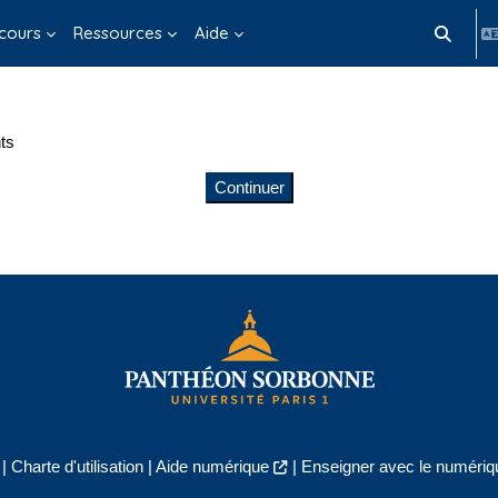
cours
Ressources
Aide
Activer/d
ts
Continuer
|
Charte d'utilisation
|
Aide numérique
|
Enseigner avec le numériqu