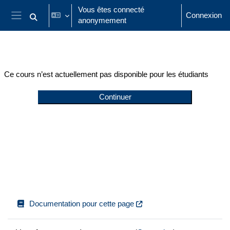
Passer au contenu principal
Vous êtes connecté
Connexion
anonymement
Activer/désactiver la saisie de recherche
Panneau latéral
Ce cours n’est actuellement pas disponible pour les étudiants
Continuer
Documentation pour cette page