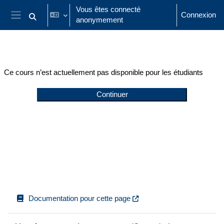
Passer au contenu principal
Vous êtes connecté
Connexion
anonymement
Activer/désactiver la saisie de recherche
Panneau latéral
Ce cours n’est actuellement pas disponible pour les étudiants
Continuer
Documentation pour cette page