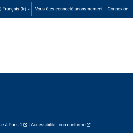
Français ‎(fr)‎
Vous êtes connecté anonymement
Connexion
ésactiver la saisie de recherche
e à Paris 1
|
Accessibilité : non conforme