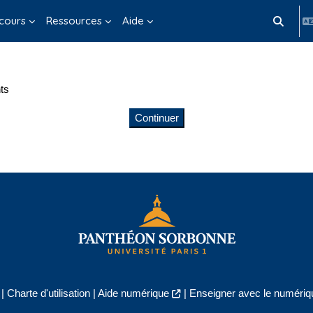
cours
Ressources
Aide
Activer/d
ts
Continuer
|
Charte d'utilisation
|
Aide numérique
|
Enseigner avec le numériqu