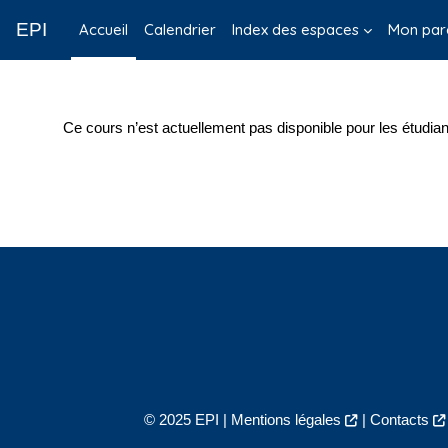
Passer au contenu principal
EPI
Accueil
Calendrier
Index des espaces
Mon par
Ce cours n’est actuellement pas disponible pour les étudian
© 2025 EPI |
Mentions légales
|
Contacts