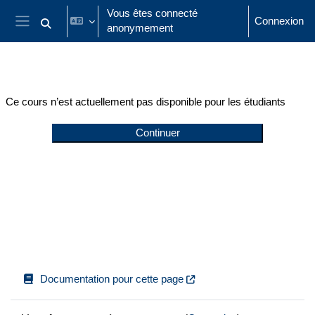
Passer au contenu principal
Vous êtes connecté
Connexion
anonymement
Activer/désactiver la saisie de recherche
Panneau latéral
Ce cours n’est actuellement pas disponible pour les étudiants
Continuer
Documentation pour cette page