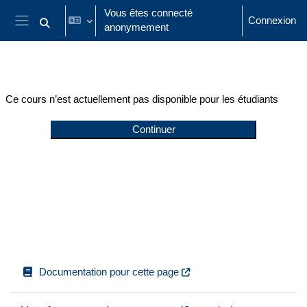
Passer au contenu principal
Vous êtes connecté
Connexion
anonymement
Activer/désactiver la saisie de recherche
Panneau latéral
Ce cours n’est actuellement pas disponible pour les étudiants
Continuer
Documentation pour cette page