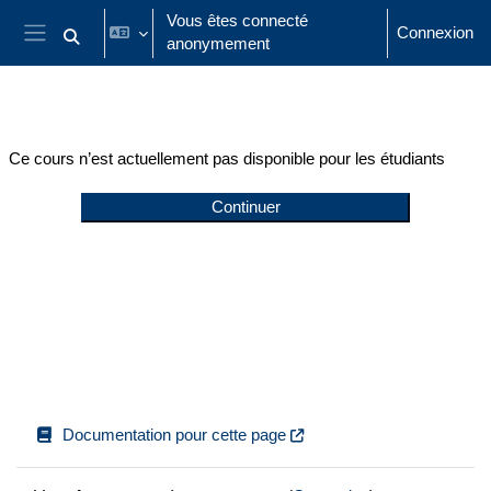
Passer au contenu principal
Vous êtes connecté
Connexion
anonymement
Activer/désactiver la saisie de recherche
Panneau latéral
Ce cours n’est actuellement pas disponible pour les étudiants
Continuer
Documentation pour cette page