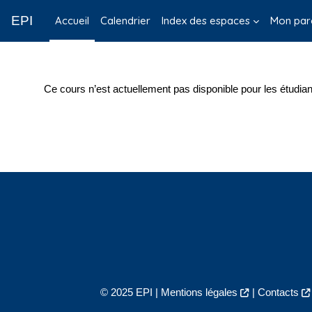
Passer au contenu principal
EPI
Accueil
Calendrier
Index des espaces
Mon par
Ce cours n’est actuellement pas disponible pour les étudian
© 2025 EPI |
Mentions légales
|
Contacts