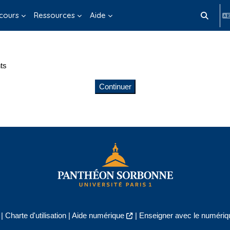
cours
Ressources
Aide
Activer/d
ts
Continuer
|
Charte d'utilisation
|
Aide numérique
|
Enseigner avec le numériqu