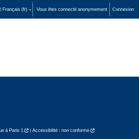
Français ‎(fr)‎
Vous êtes connecté anonymement
Connexion
ésactiver la saisie de recherche
e à Paris 1
|
Accessibilité : non conforme