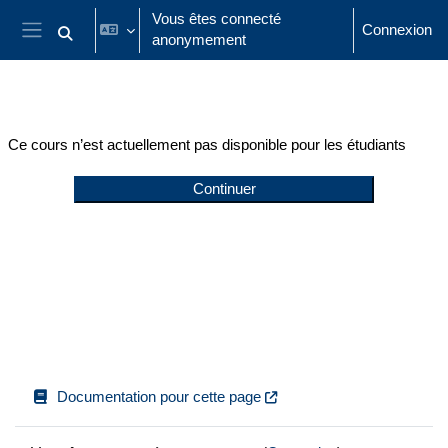
Passer au contenu principal
Vous êtes connecté
Connexion
anonymement
Activer/désactiver la saisie de recherche
Panneau latéral
Ce cours n’est actuellement pas disponible pour les étudiants
Continuer
Documentation pour cette page