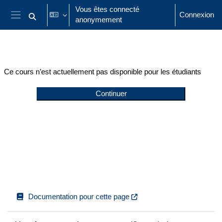
Passer au contenu principal
Vous êtes connecté
Connexion
anonymement
Activer/désactiver la saisie de recherche
Panneau latéral
Ce cours n’est actuellement pas disponible pour les étudiants
Continuer
Documentation pour cette page