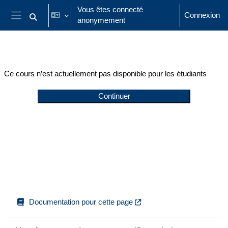
Passer au contenu principal
Vous êtes connecté
Connexion
anonymement
Activer/désactiver la saisie de recherche
Panneau latéral
Ce cours n’est actuellement pas disponible pour les étudiants
Continuer
Documentation pour cette page