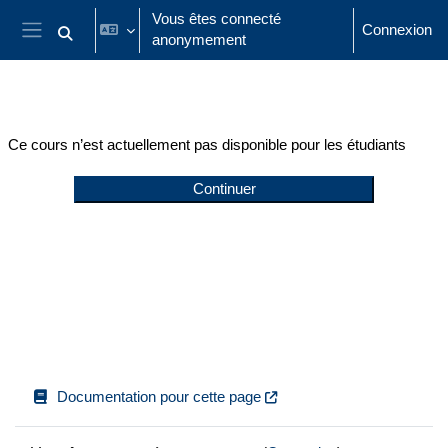
Passer au contenu principal
Vous êtes connecté
Connexion
anonymement
Activer/désactiver la saisie de recherche
Panneau latéral
Ce cours n’est actuellement pas disponible pour les étudiants
Continuer
Documentation pour cette page