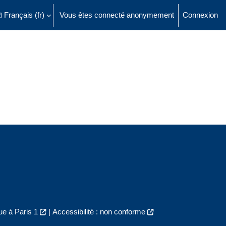
Français ‎(fr)‎
Vous êtes connecté anonymement
Connexion
ésactiver la saisie de recherche
e à Paris 1
|
Accessibilité : non conforme