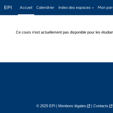
Passer au contenu principal
EPI
Accueil
Calendrier
Index des espaces
Mon par
Ce cours n’est actuellement pas disponible pour les étudian
© 2025 EPI |
Mentions légales
|
Contacts