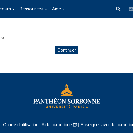
cours
Ressources
Aide
Activer/d
ts
Continuer
|
Charte d'utilisation
|
Aide numérique
|
Enseigner avec le numériqu