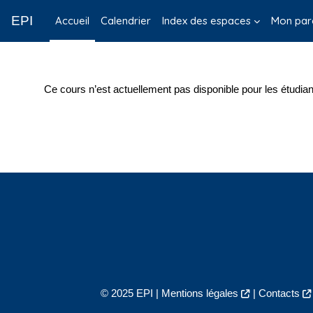
Passer au contenu principal
EPI
Accueil
Calendrier
Index des espaces
Mon par
Ce cours n’est actuellement pas disponible pour les étudian
© 2025 EPI |
Mentions légales
|
Contacts