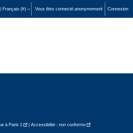
Français ‎(fr)‎
Vous êtes connecté anonymement
Connexion
ésactiver la saisie de recherche
e à Paris 1
|
Accessibilité : non conforme