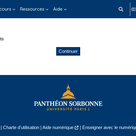
cours
Ressources
Aide
Activer/d
ts
Continuer
|
Charte d'utilisation
|
Aide numérique
|
Enseigner avec le numériqu