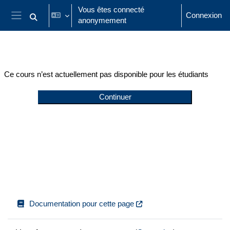
Passer au contenu principal
Vous êtes connecté
Connexion
anonymement
Activer/désactiver la saisie de recherche
Panneau latéral
Ce cours n’est actuellement pas disponible pour les étudiants
Continuer
Documentation pour cette page