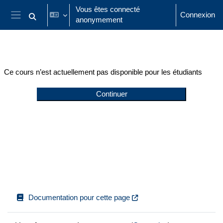
Passer au contenu principal
Vous êtes connecté
Connexion
anonymement
Activer/désactiver la saisie de recherche
Panneau latéral
Ce cours n’est actuellement pas disponible pour les étudiants
Continuer
Documentation pour cette page