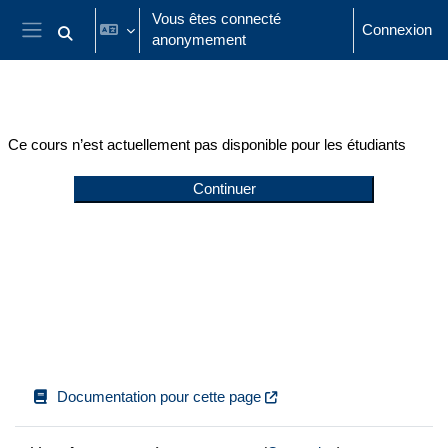
Passer au contenu principal
Vous êtes connecté
Connexion
anonymement
Activer/désactiver la saisie de recherche
Panneau latéral
Ce cours n’est actuellement pas disponible pour les étudiants
Continuer
Documentation pour cette page