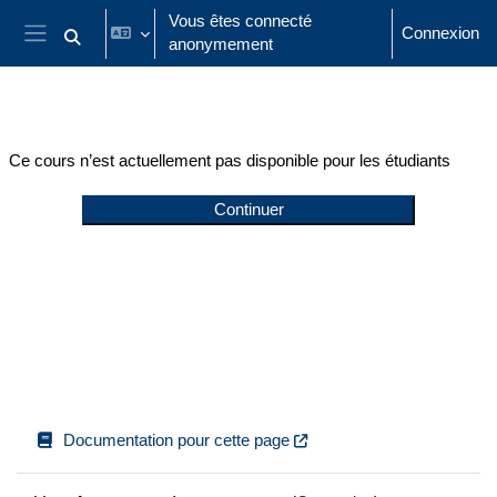
Passer au contenu principal
Vous êtes connecté
Connexion
anonymement
Activer/désactiver la saisie de recherche
Panneau latéral
Ce cours n’est actuellement pas disponible pour les étudiants
Continuer
Documentation pour cette page