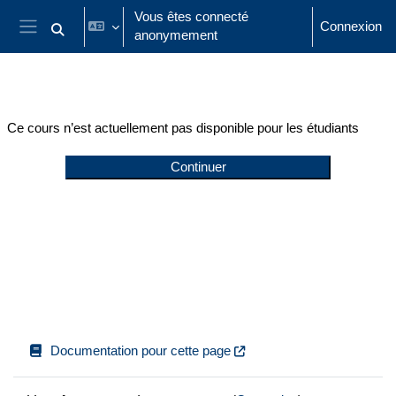
Passer au contenu principal
Vous êtes connecté
Connexion
anonymement
Activer/désactiver la saisie de recherche
Panneau latéral
Ce cours n’est actuellement pas disponible pour les étudiants
Continuer
Documentation pour cette page