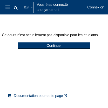
Passer au contenu principal
Vous êtes connecté
Connexion
anonymement
Activer/désactiver la saisie de recherche
Panneau latéral
Ce cours n’est actuellement pas disponible pour les étudiants
Continuer
Documentation pour cette page