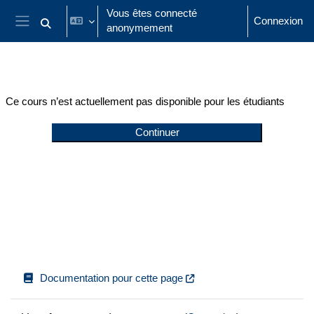
Passer au contenu principal
Vous êtes connecté
Connexion
anonymement
Activer/désactiver la saisie de recherche
Panneau latéral
Ce cours n’est actuellement pas disponible pour les étudiants
Continuer
Documentation pour cette page