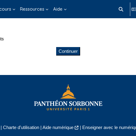
cours
Ressources
Aide
Activer/d
ts
Continuer
|
Charte d'utilisation
|
Aide numérique
|
Enseigner avec le numériqu