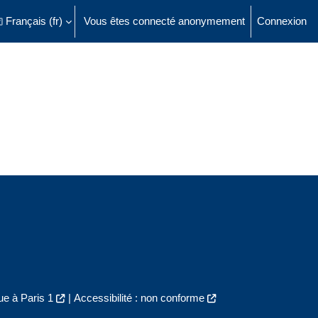
Français ‎(fr)‎
Vous êtes connecté anonymement
Connexion
ésactiver la saisie de recherche
e à Paris 1
|
Accessibilité : non conforme