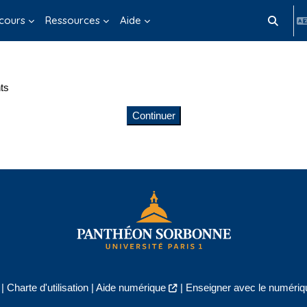
cours
Ressources
Aide
Activer/d
ts
Continuer
|
Charte d'utilisation
|
Aide numérique
|
Enseigner avec le numériqu