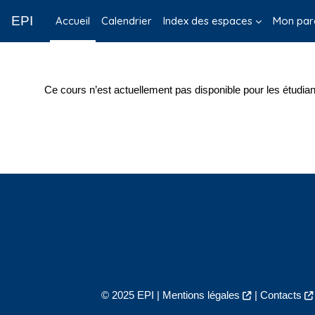
Passer au contenu principal
EPI
Accueil
Calendrier
Index des espaces
Mon par
Ce cours n’est actuellement pas disponible pour les étudian
© 2025 EPI |
Mentions légales
|
Contacts