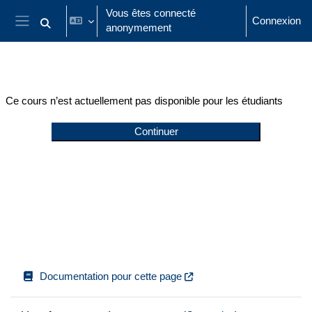
Passer au contenu principal
Vous êtes connecté
Connexion
anonymement
Activer/désactiver la saisie de recherche
Panneau latéral
Ce cours n’est actuellement pas disponible pour les étudiants
Continuer
Documentation pour cette page