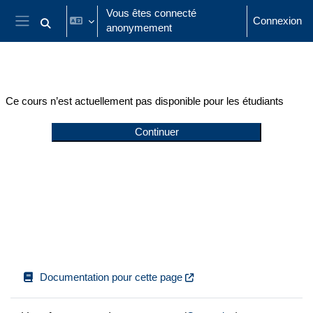
Passer au contenu principal
Vous êtes connecté
Connexion
anonymement
Activer/désactiver la saisie de recherche
Panneau latéral
Ce cours n’est actuellement pas disponible pour les étudiants
Continuer
Documentation pour cette page