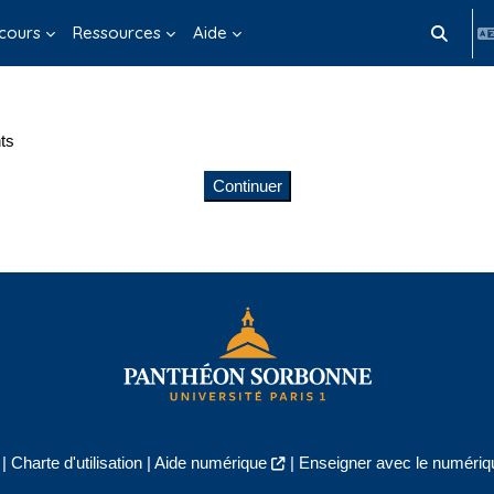
cours
Ressources
Aide
Activer/d
ts
Continuer
|
Charte d'utilisation
|
Aide numérique
|
Enseigner avec le numériqu