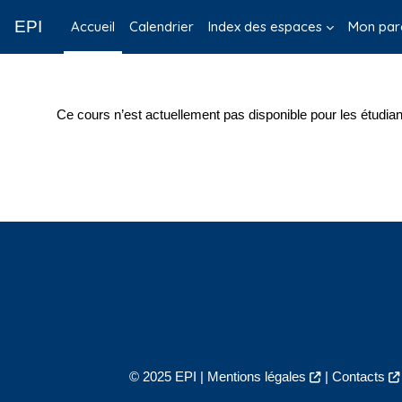
Passer au contenu principal
EPI
Accueil
Calendrier
Index des espaces
Mon par
Ce cours n’est actuellement pas disponible pour les étudian
© 2025 EPI |
Mentions légales
|
Contacts