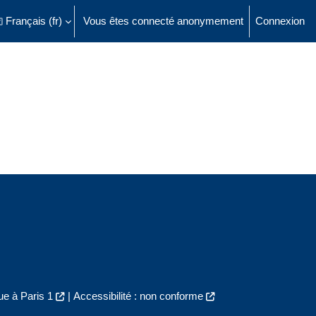
Français ‎(fr)‎
Vous êtes connecté anonymement
Connexion
ésactiver la saisie de recherche
e à Paris 1
|
Accessibilité : non conforme