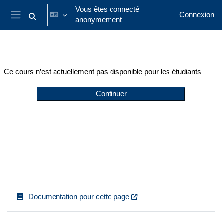
Passer au contenu principal
Vous êtes connecté
Connexion
anonymement
Activer/désactiver la saisie de recherche
Panneau latéral
Ce cours n’est actuellement pas disponible pour les étudiants
Continuer
Documentation pour cette page