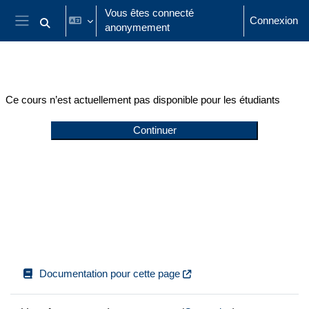
Passer au contenu principal
Vous êtes connecté
Connexion
anonymement
Activer/désactiver la saisie de recherche
Panneau latéral
Ce cours n’est actuellement pas disponible pour les étudiants
Continuer
Documentation pour cette page