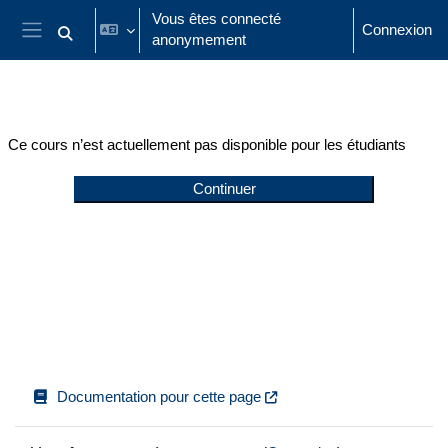
Passer au contenu principal
Vous êtes connecté
Connexion
anonymement
Activer/désactiver la saisie de recherche
Panneau latéral
Ce cours n’est actuellement pas disponible pour les étudiants
Continuer
Documentation pour cette page