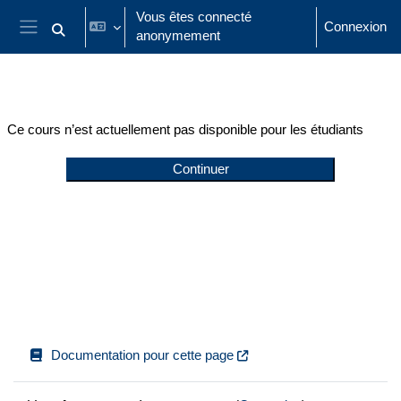
Passer au contenu principal
Vous êtes connecté
Connexion
anonymement
Activer/désactiver la saisie de recherche
Panneau latéral
Ce cours n’est actuellement pas disponible pour les étudiants
Continuer
Documentation pour cette page