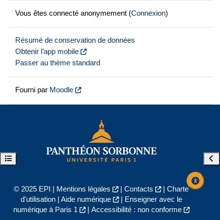
Vous êtes connecté anonymement (
Connexion
)
Résumé de conservation de données
Obtenir l’app mobile
Passer au thème standard
Fourni par
Moodle
Ouvrir l’index du cours
Ouvr
© 2025 EPI |
Mentions légales
|
Contacts
|
Charte
d'utilisation
|
Aide numérique
|
Enseigner avec le
numérique à Paris 1
|
Accessibilité : non conforme