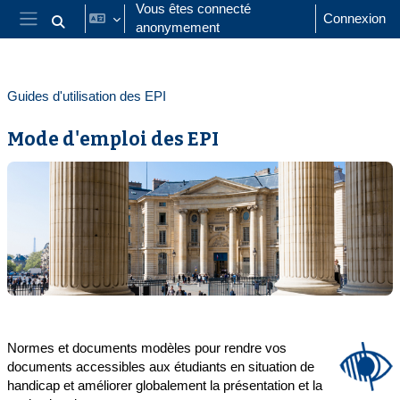
Passer au contenu principal
Vous êtes connecté
Connexion
anonymement
Activer/désactiver la saisie de recherche
Panneau latéral
Guides d'utilisation des EPI
Mode d'emploi des EPI
Résumé de section
Normes et documents
modèles pour rendre vos
documents accessibles aux étudiants en situation de
handicap
et améliorer globalement la présentation et la