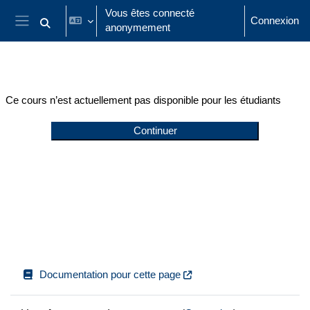
Passer au contenu principal
Vous êtes connecté
Connexion
anonymement
Activer/désactiver la saisie de recherche
Panneau latéral
Ce cours n’est actuellement pas disponible pour les étudiants
Continuer
Documentation pour cette page