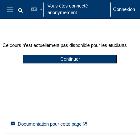
Passer au contenu principal
Vous êtes connecté
Connexion
anonymement
Activer/désactiver la saisie de recherche
Panneau latéral
Ce cours n’est actuellement pas disponible pour les étudiants
Continuer
Documentation pour cette page