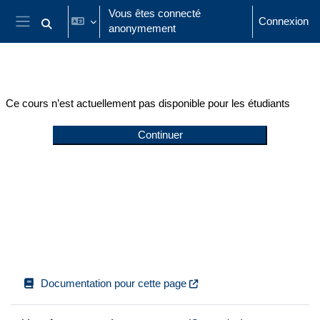
Passer au contenu principal
Vous êtes connecté
Connexion
anonymement
Activer/désactiver la saisie de recherche
Panneau latéral
Ce cours n’est actuellement pas disponible pour les étudiants
Continuer
Documentation pour cette page