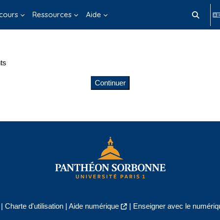
cours
Ressources
Aide
Activer/d
ts
Continuer
|
Charte d'utilisation
|
Aide numérique
|
Enseigner avec le numériqu