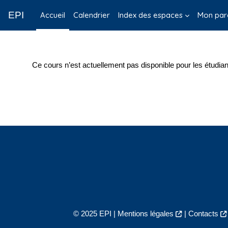
Passer au contenu principal
EPI
Accueil
Calendrier
Index des espaces
Mon par
Ce cours n’est actuellement pas disponible pour les étudian
© 2025 EPI |
Mentions légales
|
Contacts