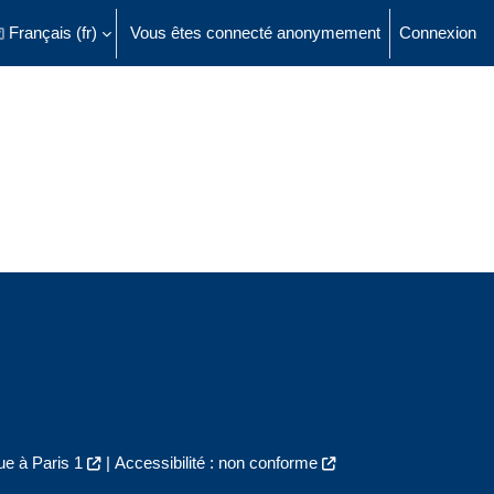
Français ‎(fr)‎
Vous êtes connecté anonymement
Connexion
ésactiver la saisie de recherche
e à Paris 1
|
Accessibilité : non conforme