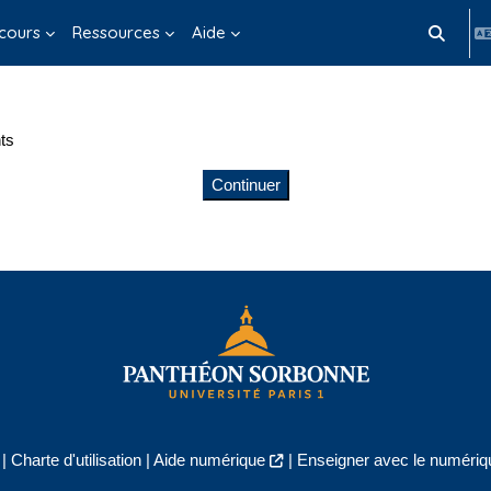
cours
Ressources
Aide
Activer/d
ts
Continuer
|
Charte d'utilisation
|
Aide numérique
|
Enseigner avec le numériqu