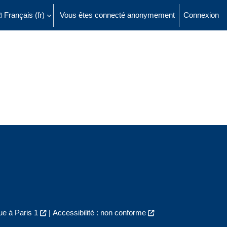
Français ‎(fr)‎
Vous êtes connecté anonymement
Connexion
ésactiver la saisie de recherche
e à Paris 1
|
Accessibilité : non conforme