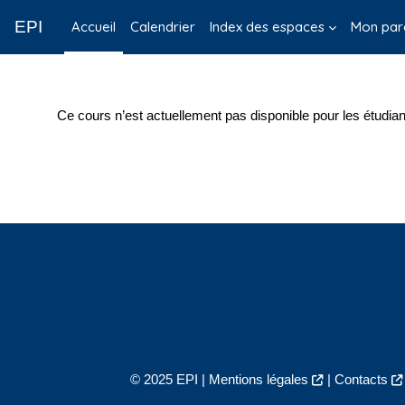
Passer au contenu principal
EPI
Accueil
Calendrier
Index des espaces
Mon par
Ce cours n’est actuellement pas disponible pour les étudian
© 2025 EPI |
Mentions légales
|
Contacts