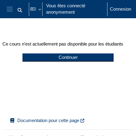
Passer au contenu principal
Vous êtes connecté
Connexion
anonymement
Activer/désactiver la saisie de recherche
Panneau latéral
Ce cours n’est actuellement pas disponible pour les étudiants
Continuer
Documentation pour cette page