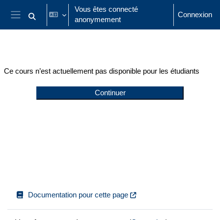
Passer au contenu principal
Vous êtes connecté
Connexion
anonymement
Activer/désactiver la saisie de recherche
Panneau latéral
Ce cours n’est actuellement pas disponible pour les étudiants
Continuer
Documentation pour cette page