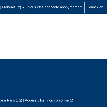
Français ‎(fr)‎
Vous êtes connecté anonymement
Connexion
ésactiver la saisie de recherche
e à Paris 1
|
Accessibilité : non conforme