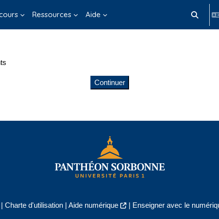
cours
Ressources
Aide
Activer/d
ts
Continuer
|
Charte d'utilisation
|
Aide numérique
|
Enseigner avec le numériqu