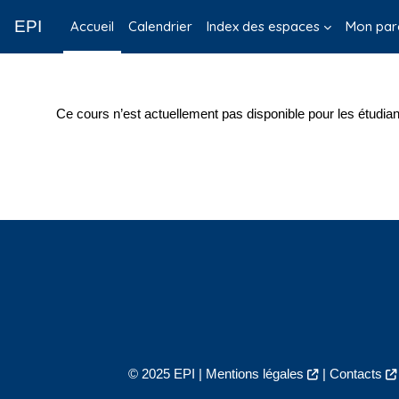
Passer au contenu principal
EPI
Accueil
Calendrier
Index des espaces
Mon par
Ce cours n’est actuellement pas disponible pour les étudian
© 2025 EPI |
Mentions légales
|
Contacts