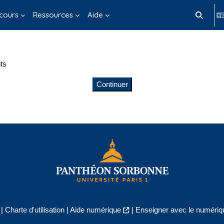
cours
Ressources
Aide
Activer/d
ts
Continuer
|
Charte d'utilisation
|
Aide numérique
|
Enseigner avec le numériqu