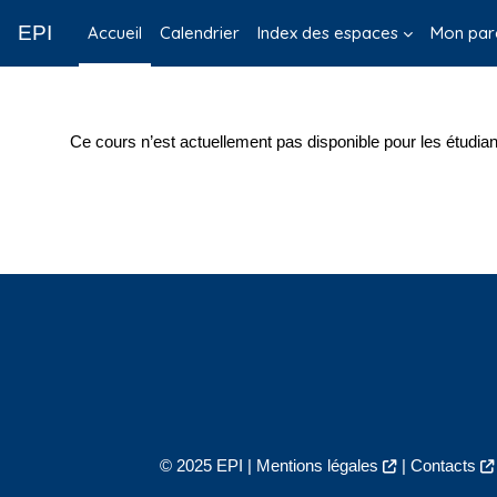
Passer au contenu principal
EPI
Accueil
Calendrier
Index des espaces
Mon par
Ce cours n’est actuellement pas disponible pour les étudian
© 2025 EPI |
Mentions légales
|
Contacts