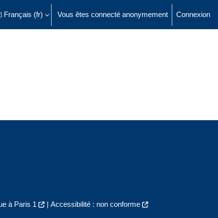
Français ‎(fr)‎
Vous êtes connecté anonymement
Connexion
ésactiver la saisie de recherche
e à Paris 1
|
Accessibilité : non conforme