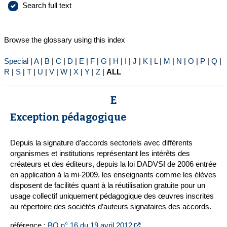
Search full text
Browse the glossary using this index
Special
|
A
|
B
|
C
|
D
|
E
|
F
|
G
|
H
|
I
|
J
|
K
|
L
|
M
|
N
|
O
|
P
|
Q
|
R
|
S
|
T
|
U
|
V
|
W
|
X
|
Y
|
Z
|
ALL
E
Exception pédagogique
Depuis la signature d’accords sectoriels avec différents
organismes et institutions représentant les intérêts des
créateurs et des éditeurs, depuis la loi DADVSI de 2006 entrée
en application à la mi-2009, les enseignants comme les élèves
disposent de facilités quant à la réutilisation gratuite pour un
usage collectif uniquement pédagogique des œuvres inscrites
au répertoire des sociétés d’auteurs signataires des accords.
référence :
BO n° 16 du 19 avril 2012