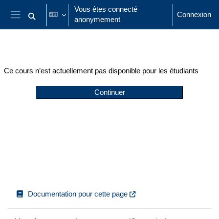
Passer au contenu principal
Vous êtes connecté
Connexion
anonymement
Activer/désactiver la saisie de recherche
Panneau latéral
Ce cours n’est actuellement pas disponible pour les étudiants
Continuer
Documentation pour cette page