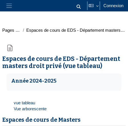
Passer au contenu principal
Connexion
Activer/désactiver la saisie
Panneau latéral
Pages du site
Espaces de cours de EDS - Département masters droit privé (vue tableau)
Espaces de cours de EDS - Département
masters droit privé (vue tableau)
Conditions d’achèvement
Année 2024-2025
vue tableau
Vue arborescente
Espaces de cours de Masters