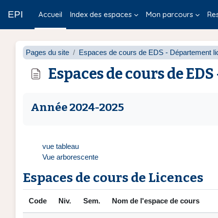
Passer au contenu principal
EPI
Accueil
Index des espaces
Mon parcours
Re
Pages du site
Espaces de cours de EDS - Département li
Espaces de cours de EDS
Conditions d’achèvement
Année 2024-2025
vue tableau
Vue arborescente
Espaces de cours de Licences
Code
Niv.
Sem.
Nom de l'espace de cours