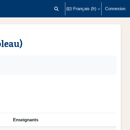
Français ‎(fr)‎
Connexion
Activer/désactiver la saisie de recherch
bleau)
Enseignants