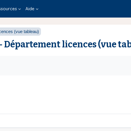
ssources
Aide
cences (vue tableau)
 - Département licences (vue ta