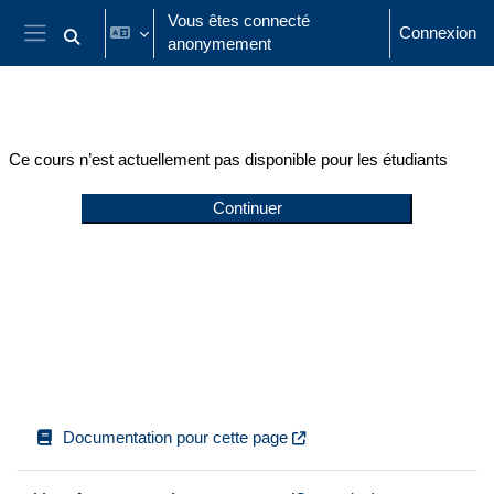
Passer au contenu principal
Vous êtes connecté
Connexion
anonymement
Activer/désactiver la saisie de recherche
Panneau latéral
Ce cours n’est actuellement pas disponible pour les étudiants
Continuer
Documentation pour cette page