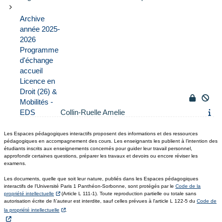
Archive
année 2025-
2026
Programme
d'échange
accueil
Licence en
Droit (26) &
Mobilités -
EDS
Collin-Ruelle Amelie
Les Espaces pédagogiques interactifs proposent des informations et des ressources
pédagogiques en accompagnement des cours. Les enseignants les publient à l’intention des
étudiants inscrits aux enseignements concernés pour guider leur travail personnel,
approfondir certaines questions, préparer les travaux et devoirs ou encore réviser les
examens.
Les documents, quelle que soit leur nature, publiés dans les Espaces pédagogiques
interactifs de l'Université Paris 1 Panthéon-Sorbonne, sont protégés par le
Code de la
propriété intellectuelle
(Article L 111-1). Toute reproduction partielle ou totale sans
autorisation écrite de l\'auteur est interdite, sauf celles prévues à l'article L 122-5 du
Code de
la propriété intellectuelle
.