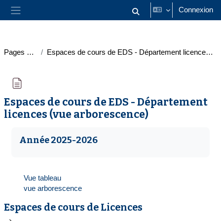
Passer au contenu principal
Connexion
Activer/désactiver la saisie
Panneau latéral
Pages du site
Espaces de cours de EDS - Département licences (vue arborescence)
Espaces de cours de EDS - Département
licences (vue arborescence)
Conditions d’achèvement
Année 2025-2026
Vue tableau
vue arborescence
Espaces de cours de Licences