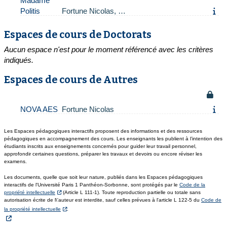
Madame
Politis
Fortune Nicolas, …
Espaces de cours de Doctorats
Aucun espace n'est pour le moment référencé avec les critères
indiqués.
Espaces de cours de Autres
NOVA AES
Fortune Nicolas
Les Espaces pédagogiques interactifs proposent des informations et des ressources
pédagogiques en accompagnement des cours. Les enseignants les publient à l’intention des
étudiants inscrits aux enseignements concernés pour guider leur travail personnel,
approfondir certaines questions, préparer les travaux et devoirs ou encore réviser les
examens.
Les documents, quelle que soit leur nature, publiés dans les Espaces pédagogiques
interactifs de l'Université Paris 1 Panthéon-Sorbonne, sont protégés par le
Code de la
propriété intellectuelle
(Article L 111-1). Toute reproduction partielle ou totale sans
autorisation écrite de l\'auteur est interdite, sauf celles prévues à l'article L 122-5 du
Code de
la propriété intellectuelle
.