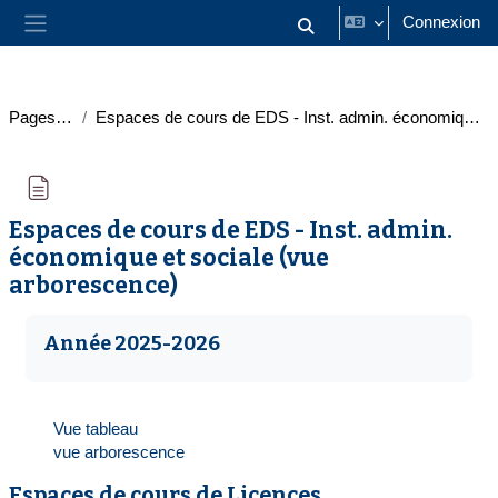
Passer au contenu principal
Connexion
Activer/désactiver la saisie
Panneau latéral
Pages du site
Espaces de cours de EDS - Inst. admin. économique et sociale (vue arborescence)
Espaces de cours de EDS - Inst. admin.
économique et sociale (vue
arborescence)
Conditions d’achèvement
Année 2025-2026
Vue tableau
vue arborescence
Espaces de cours de Licences